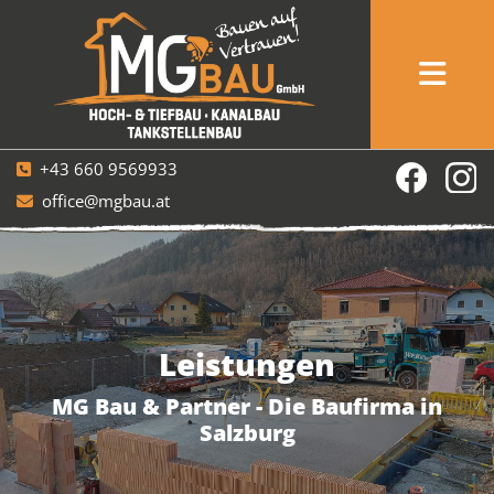
+43 660 9569933

office@mgbau.at

Leistungen
MG Bau & Partner - Die Baufirma in
Salzburg