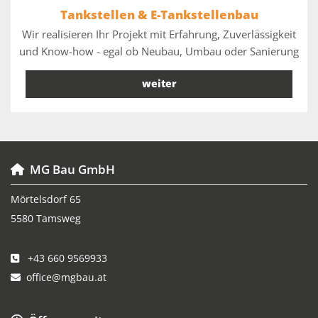
Tankstellen & E-Tankstellenbau
Wir realisieren Ihr Projekt mit Erfahrung, Zuverlässigkeit
und Know-how - egal ob Neubau, Umbau oder Sanierung
weiter
MG Bau GmbH

Mörtelsdorf 65
5580 Tamsweg
+43 660 9569933

office@mgbau.at
